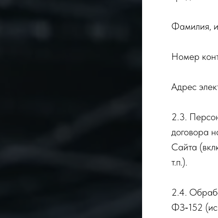
Фамилия, и
Номер конт
Адрес элек
2.3. Персо
договора н
Сайта (вкл
т.п.).
2.4. Обрабо
ФЗ‑152 (ис