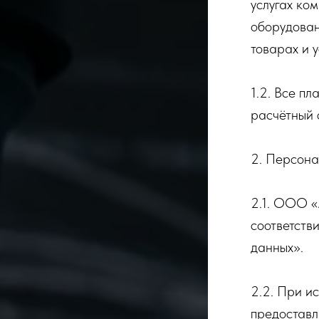
услугах ко
оборудован
товарах и 
1.2. Все п
расчётный
2. Персона
2.1. ООО «
соответств
данных».
2.2. При и
предоставл