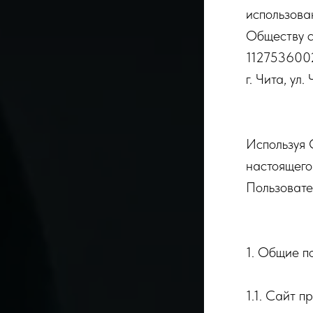
использован
Обществу 
1127536002
г. Чита, ул
Используя 
настоящего
Пользовате
1. Общие п
1.1. Сайт 