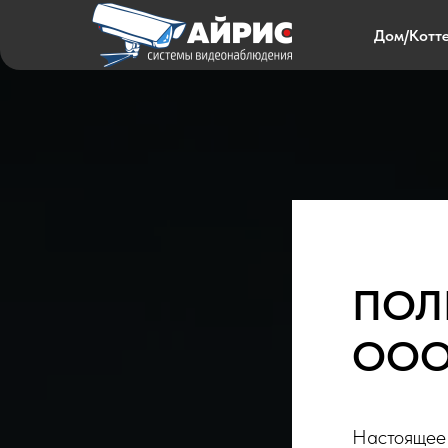
Дом/Котт
ПОЛ
ООО
Настоящее 