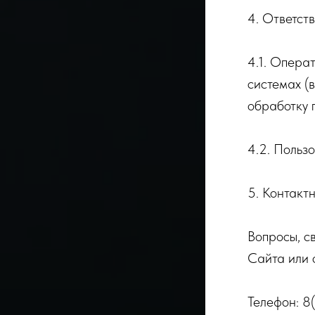
4. Ответст
4.1. Опера
системах (
обработку 
4.2. Польз
5. Контакт
Вопросы, с
Сайта или 
Телефон: 8