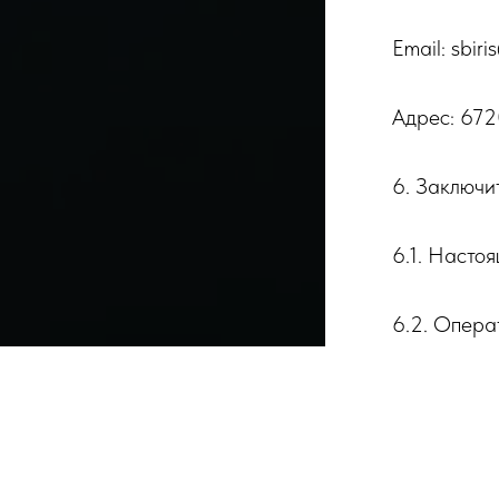
Email: sbir
Адрес: 6720
6. Заключи
6.1. Насто
6.2. Опера
версия все
6.3. Отнош
регулируют
заключённы