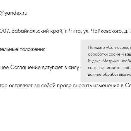
is@yandex.ru
07, Забайкальский край, г. Чита, ул. Чайковского, д. 
Нажмите «Согласен», 
тельные положения
обработки cookie и ва
Яндекс-Метрика, необх
ящее Соглашение вступает в силу с момента доступа П
cookie вы можете чере
данные обрабатывались,
тор оставляет за собой право вносить изменения в С
гда размещается на Сайте.
ения между Пользователем и Оператором в части ока
ся отдельным договором на техническое обслуживани
м в письменной или электронной форме.