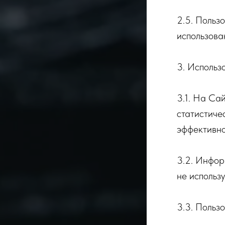
2.5. Польз
использова
3. Использ
3.1. На Са
статистиче
эффективно
3.2. Инфор
не использ
3.3. Польз