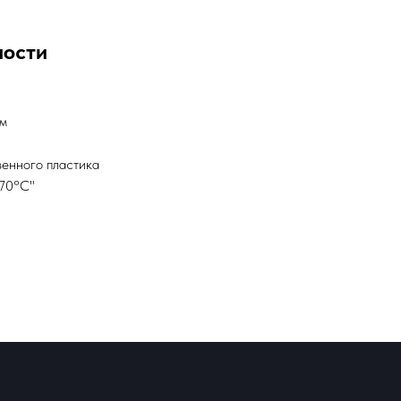
ности
см
венного пластика
+70°С"