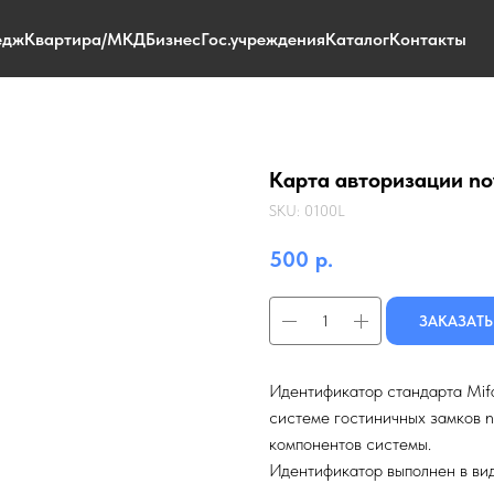
едж
Квартира/МКД
Бизнес
Гос.учреждения
Каталог
Контакты
Карта авторизации no
SKU:
0100L
500
р.
ЗАКАЗАТЬ
Идентификатор стандарта Mifa
системе гостиничных замков n
компонентов системы.
Идентификатор выполнен в вид