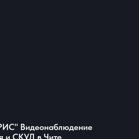
ИС" Видеонаблюдение
 и СКУД в Чите