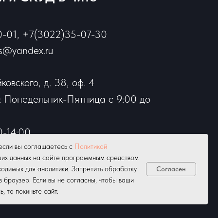
0-01, +7(3022)35-07-30
is@yandex.ru
йковского, д. 38, оф. 4
 Понедельник-Пятница с 9:00 до
-14:00.
если вы соглашаетесь с
бота-воскресенье
Политикой
ших данных на сайте программным средством
одимых для аналитики. Запретить обработку
Согласен
з браузер. Если вы не согласны, чтобы ваши
 то покиньте сайт.