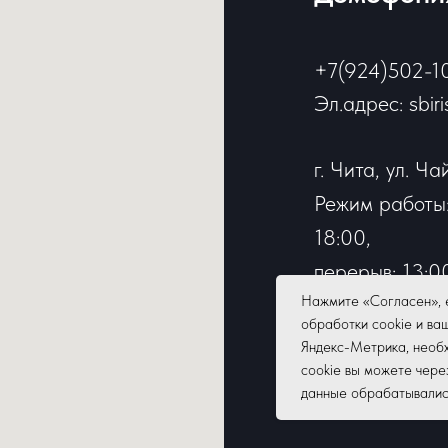
+7(924)502-1
Эл.адрес: sbir
г. Чита, ул. Ча
Режим работы:
18:00,
перерыв: 13:00
Нажмите «Согласен», 
Выходные: суб
обработки cookie и ва
Яндекс-Метрика, необх
cookie вы можете чере
данные обрабатывались,