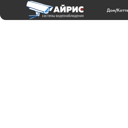
Дом/Котт