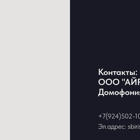
Контакты:
ООО "АЙР
Домофония
+7(924)502-1
Эл.адрес: sbir