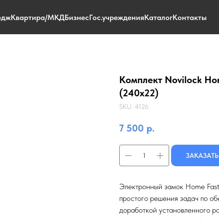
едж
Квартира/МКД
Бизнес
Гос.учреждения
Каталог
Контакты
Комплект Novilock Ho
(240x22)
SKU:
4126
7 500
р.
ЗАКАЗАТЬ
Электронный замок Home Fast
простого решения задач по о
доработкой установленного р