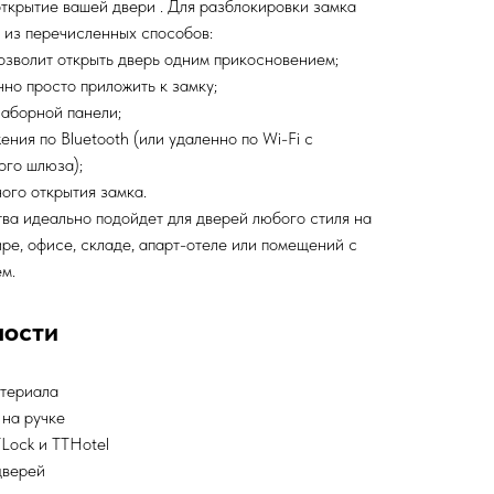
ткрытие вашей двери . Для разблокировки замка
 из перечисленных способов:
позволит открыть дверь одним прикосновением;
чно просто приложить к замку;
наборной панели;
ния по Bluetooth (или удаленно по Wi-Fi с
ого шлюза);
ого открытия замка.
ва идеально подойдет для дверей любого стиля на
ре, офисе, складе, апарт-отеле или помещений с
м.
ности
атериала
 на ручке
Lock и TTHotel
дверей