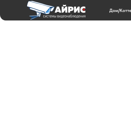
Дом/Котт