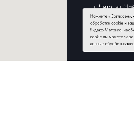
г. Чита, ул. Ча
Режим работы:
Нажмите «Согласен», 
обработки cookie и ва
18:00,
Яндекс-Метрика, необх
перерыв: 13:00
cookie вы можете чере
данные обрабатывались,
Выходные: суб