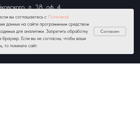
йковского, д. 38, оф. 4
 Понедельник-Пятница с 9:00 до
если вы соглашаетесь с
Политикой
ших данных на сайте программным средством
одимых для аналитики. Запретить обработку
Согласен
-14:00.
з браузер. Если вы не согласны, чтобы ваши
 то покиньте сайт.
бота-воскресенье