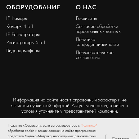
ОБОРУДОВАНИЕ
О НАС
IP Камеры
Реквизиты
Камеры 4 в 1
Согласие обработки
персональных данных
IP Регистраторы
Политика
Регистраторы 5 в 1
конфиденциальности
Видеодомофоны
Пользовательское
соглашение
Информация на сайте носит справочный характер и не
является публичной офертой. Актуальные цены, тарифы и
условия уточняйте у представителей компании.
Нажмите «Согласен», если вы соглашаетесь с
Политикой
обработки cookie и ваших данных на сайте программным
средством Яндекс-Метрика, необходимых для аналитики.
Согласен