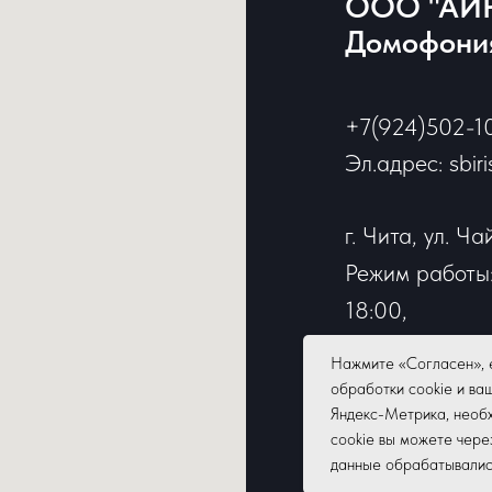
ООО "АЙР
Домофония
+7(924)502-1
Эл.адрес: sbir
г. Чита, ул. Ча
Режим работы:
18:00,
перерыв: 13:00
Нажмите «Согласен», 
Выходные: суб
обработки cookie и ва
Яндекс-Метрика, необх
cookie вы можете чере
данные обрабатывались,