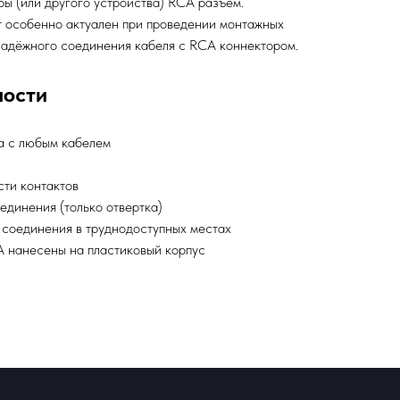
ры (или другого устройства) RCA разъем.
т особенно актуален при проведении монтажных
надёжного соединения кабеля с RCA коннектором.
ности
а с любым кабелем
сти контактов
динения (только отвертка)
 соединения в труднодоступных местах
A нанесены на пластиковый корпус