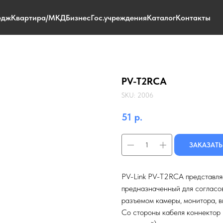
едж
Квартира/МКД
Бизнес
Гос.учреждения
Каталог
Контакты
PV-T2RCA
SKU:
2006
51
р.
ЗАКАЗАТЬ
PV-Link PV-T2RCA представляе
предназначенный для согласо
разъемом камеры, монитора, в
Со стороны кабеля коннектор