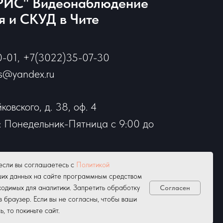
ИС" Видеонаблюдение
 и СКУД в Чите
0-01, +7(3022)35-07-30
is@yandex.ru
йковского, д. 38, оф. 4
 Понедельник-Пятница с 9:00 до
-14:00.
если вы соглашаетесь с
Политикой
бота-воскресенье
ших данных на сайте программным средством
одимых для аналитики. Запретить обработку
Согласен
з браузер. Если вы не согласны, чтобы ваши
 то покиньте сайт.