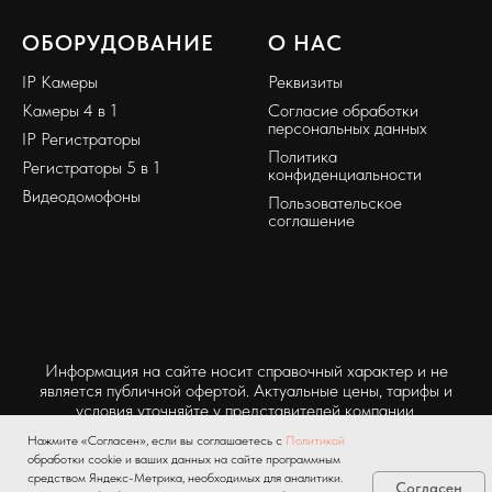
ОБОРУДОВАНИЕ
О НАС
IP Камеры
Реквизиты
Камеры 4 в 1
Согласие обработки
персональных данных
IP Регистраторы
Политика
Регистраторы 5 в 1
конфиденциальности
Видеодомофоны
Пользовательское
соглашение
Информация на сайте носит справочный характер и не
является публичной офертой. Актуальные цены, тарифы и
условия уточняйте у представителей компании.
Нажмите «Согласен», если вы соглашаетесь с
Политикой
обработки cookie и ваших данных на сайте программным
средством Яндекс-Метрика, необходимых для аналитики.
Согласен