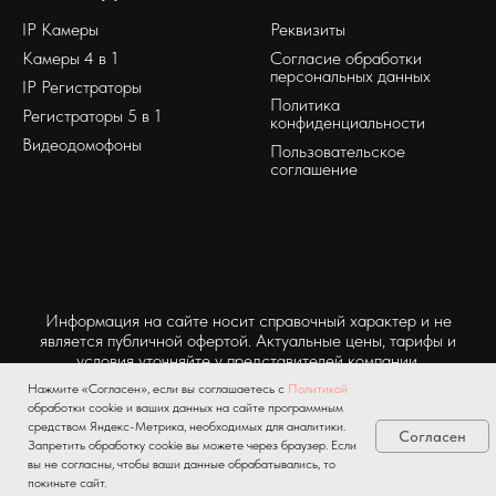
IP Камеры
Реквизиты
Камеры 4 в 1
Согласие обработки
персональных данных
IP Регистраторы
Политика
Регистраторы 5 в 1
конфиденциальности
Видеодомофоны
Пользовательское
соглашение
Информация на сайте носит справочный характер и не
является публичной офертой. Актуальные цены, тарифы и
условия уточняйте у представителей компании.
Нажмите «Согласен», если вы соглашаетесь с
Политикой
обработки cookie и ваших данных на сайте программным
средством Яндекс-Метрика, необходимых для аналитики.
Согласен
Запретить обработку cookie вы можете через браузер. Если
вы не согласны, чтобы ваши данные обрабатывались, то
покиньте сайт.