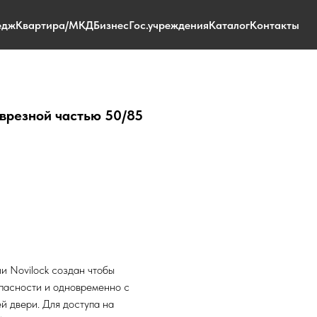
едж
Квартира/МКД
Бизнес
Гос.учреждения
Каталог
Контакты
 врезной частью 50/85
и Novilock создан чтобы
пасности и одновременно с
й двери. Для доступа на