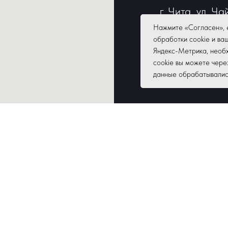
г. Чита, ул. Ча
Режим работы:
Нажмите «Согласен», 
обработки cookie и ва
18:00,
Яндекс-Метрика, необх
перерыв: 13:00
cookie вы можете чере
данные обрабатывались,
Выходные: суб