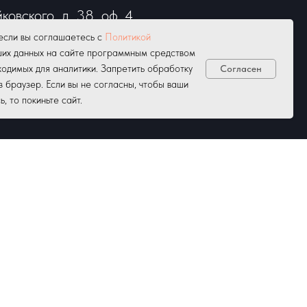
йковского, д. 38, оф. 4
 Понедельник-Пятница с 9:00 до
если вы соглашаетесь с
Политикой
ших данных на сайте программным средством
одимых для аналитики. Запретить обработку
Согласен
-14:00.
з браузер. Если вы не согласны, чтобы ваши
 то покиньте сайт.
бота-воскресенье