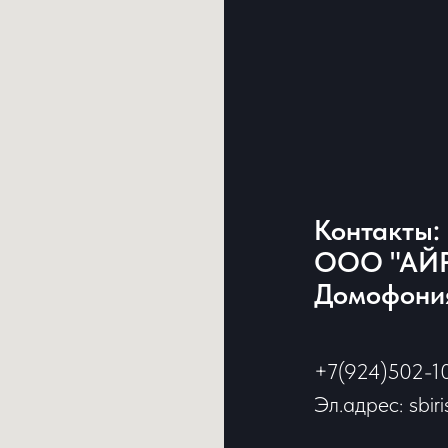
Контакты:
ООО "АЙР
Домофония
+7(924)502-1
Эл.адрес: sbir