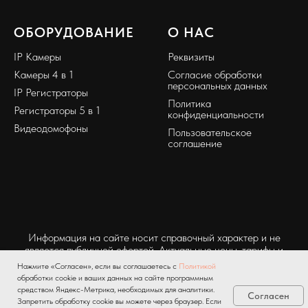
ОБОРУДОВАНИЕ
О НАС
IP Камеры
Реквизиты
Камеры 4 в 1
Согласие обработки
персональных данных
IP Регистраторы
Политика
Регистраторы 5 в 1
конфиденциальности
Видеодомофоны
Пользовательское
соглашение
Информация на сайте носит справочный характер и не
является публичной офертой. Актуальные цены, тарифы и
условия уточняйте у представителей компании.
Нажмите «Согласен», если вы соглашаетесь с
Политикой
обработки cookie и ваших данных на сайте программным
средством Яндекс-Метрика, необходимых для аналитики.
Согласен
Запретить обработку cookie вы можете через браузер. Если