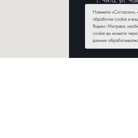
Режим работы:
Нажмите «Согласен», 
обработки cookie и ва
18:00,
Яндекс-Метрика, необх
перерыв: 13:00
cookie вы можете чере
данные обрабатывались,
Выходные: суб