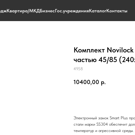
едж
Квартира/МКД
Бизнес
Гос.учреждения
Каталог
Контакты
Комплект Novilock 
частью 45/85 (240
4958
10400,00
р.
ЗАКАЗАТЬ
Электронный замок Smart Plus пр
стали марки SS304 обеспечит дол
температур и агрессивной среды.