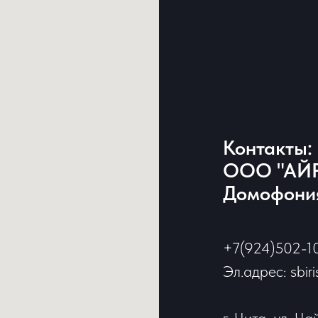
Контакты:
ООО "АЙР
Домофония
+7(924)502-1
Эл.адрес: sbir
г. Чита, ул. Ча