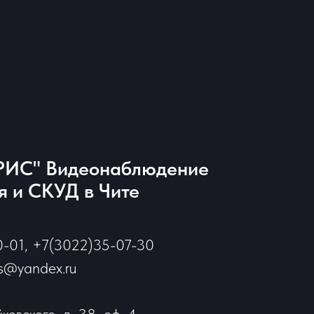
ИС" Видеонаблюдение
 и СКУД в Чите
0-01, +7(3022)35-07-30
is@yandex.ru
йковского, д. 38, оф. 4