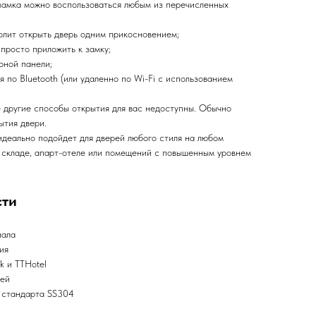
 замка можно воспользоваться любым из перечисленных
олит открыть дверь одним прикосновением;
 просто приложить к замку;
рной панели;
по Bluetooth (или удаленно по Wi-Fi с использованием
е другие способы открытия для вас недоступны. Обычно
ытия двери.
деально подойдет для дверей любого стиля на любом
, складе, апарт-отеле или помещений с повышенным уровнем
сти
иала
ия
k и TTHotel
рей
 стандарта SS304