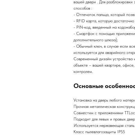
вашей двери . Для разблокировки
способов :
- Отпечаток пальца, который позв
- RFID карта, которую достаточно
- PIN-код, введенный на кодонабо
- Смартфон с помощью приложения 
дополнительного шлюза);
- Обычный ключ, в случае если вс
используется для аварийного откр
Современный дизайн устройства и
объекте – вашей квартире, офисе
контролем.
Основные особенно
Установка на дверь любого матер
Прочная металлическая конструкц
Совместим с приложениями TTLoc
Подходит для левых и правых две
Используется нержавеющая сталь
Класс пылевлагозащиты IP55