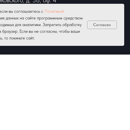
 Понедельник-Пятница с 9:00 до
если вы соглашаетесь с
Политикой
ших данных на сайте программным средством
одимых для аналитики. Запретить обработку
Согласен
-14:00.
з браузер. Если вы не согласны, чтобы ваши
 то покиньте сайт.
бота-воскресенье