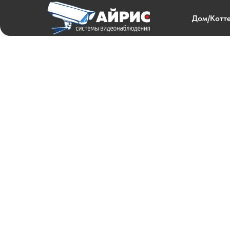
Дом/Котт