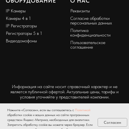
ОБОРУДОВАНИЕ
О НАС
IP Камеры
Реквизиты
Камеры 4 в 1
Согласие обработки
персональных данных
IP Регистраторы
Политика
Регистраторы 5 в 1
конфиденциальности
Видеодомофоны
Пользовательское
соглашение
Информация на сайте носит справочный характер и не
является публичной офертой. Актуальные цены, тарифы и
условия уточняйте у представителей компании.
Нажмите «Согласен», если вы соглашаетесь с
Политикой
обработки cookie и ваших данных на сайте программным
средством Яндекс-Метрика, необходимых для аналитики.
Согласен
Запретить обработку cookie вы можете через браузер. Если