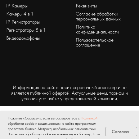
IP Камеры
Реквизиты
Камеры 4 в 1
Согласие обработки
персональных данных
IP Регистраторы
Политика
Регистраторы 5 в 1
конфиденциальности
Видеодомофоны
Пользовательское
соглашение
Информация на сайте носит справочный характер и не
является публичной офертой. Актуальные цены, тарифы и
условия уточняйте у представителей компании.
Нажмите «Согласен», если вы соглашаетесь с
Политикой
обработки cookie и ваших данных на сайте программным
средством Яндекс-Метрика, необходимых для аналитики.
Согласен
Запретить обработку cookie вы можете через браузер. Если