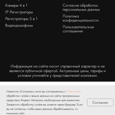
Камеры 4 в 1
Согласие обработки
персональных данных
IP Регистраторы
Политика
Регистраторы 5 в 1
конфиденциальности
Видеодомофоны
Пользовательское
соглашение
Информация на сайте носит справочный характер и не
является публичной офертой. Актуальные цены, тарифы и
условия уточняйте у представителей компании.
Нажмите «Согласен», если вы соглашаетесь с
Политикой
обработки cookie и ваших данных на сайте программным
средством Яндекс-Метрика, необходимых для аналитики.
Согласен
Запретить обработку cookie вы можете через браузер. Если
вы не согласны, чтобы ваши данные обрабатывались, то
покиньте сайт.