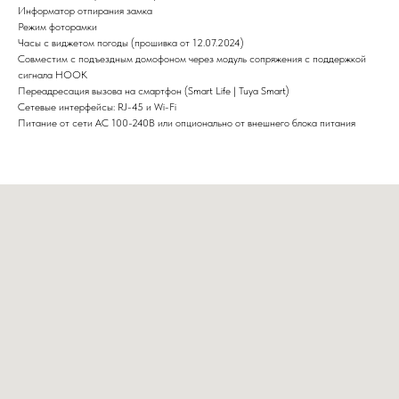
Информатор отпирания замка
Режим фоторамки
Часы с виджетом погоды (прошивка от 12.07.2024)
Совместим с подъездным домофоном через модуль сопряжения с поддержкой
сигнала HOOK
Переадресация вызова на смартфон (Smart Life | Tuya Smart)
Сетевые интерфейсы: RJ-45 и Wi-Fi
Питание от сети AC 100-240В или опционально от внешнего блока питания