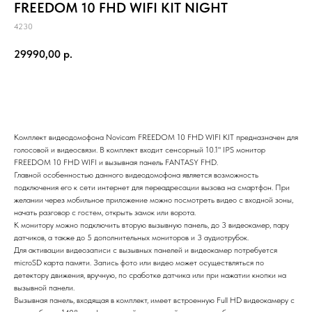
FREEDOM 10 FHD WIFI KIT NIGHT
4230
29990,00
р.
ЗАКАЗАТЬ
Комплект видеодомофона Novicam FREEDOM 10 FHD WIFI KIT предназначен для
голосовой и видеосвязи. В комплект входит сенсорный 10.1" IPS монитор
FREEDOM 10 FHD WIFI и вызывная панель FANTASY FHD.
Главной особенностью данного видеодомофона является возможность
подключения его к сети интернет для переадресации вызова на смартфон. При
желании через мобильное приложение можно посмотреть видео с входной зоны,
начать разговор с гостем, открыть замок или ворота.
К монитору можно подключить вторую вызывную панель, до 3 видеокамер, пару
датчиков, а также до 5 дополнительных мониторов и 3 аудиотрубок.
Для активации видеозаписи с вызывных панелей и видеокамер потребуется
microSD карта памяти. Запись фото или видео может осуществляться по
детектору движения, вручную, по сработке датчика или при нажатии кнопки на
вызывной панели.
Вызывная панель, входящая в комплект, имеет встроенную Full HD видеокамеру c