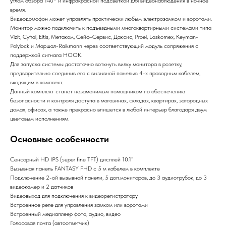
углом обзора 140° и инфракрасной подсветкой для видеонаблюдения в ночное
время.
Видеодомофон может управлять практически любым электрозамком и воротами.
Монитор можно подключить к подъездными многоквартирными системами типа
Vizit, Cyfral, Eltis, Метаком, Сейф-Сервис, Даксис, Proel, Laskomex, Keyman-
Polylock и Маршал-Raikmann через соответствующий модуль сопряжения с
поддержкой сигнала HOOK.
Для запуска системы достаточно воткнуть вилку монитора в розетку,
предварительно соединив его с вызывной панелью 4-х проводным кабелем,
входящим в комплект.
Данный комплект станет незаменимым помощником по обеспечению
безопасности и контроля доступа в магазинах, складах, квартирах, загородных
домах, офисах, а также прекрасно впишется в любой интерьер благодаря двум
цветовым исполнениям.
Основные особенности
Сенcорный HD IPS (super fine TFT) дисплей 10.1”
Вызывная панель FANTASY FHD c 5 м кабелем в комплекте
Подключение 2-ой вызывной панели, 5 доп.мониторов, до 3 аудиотрубок, до 3
видеокамер и 2 датчиков
Видеовыход для подключения к видеорегистратору
Встроенное реле для управления замком или воротами
Встроенный медиаплеер фото, аудио, видео
Голосовая почта (автоответчик)