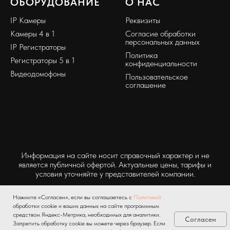
ОБОРУДОВАНИЕ
О НАС
IP Камеры
Реквизиты
Камеры 4 в 1
Согласие обработки
персональных данных
IP Регистраторы
Политика
Регистраторы 5 в 1
конфиденциальности
Видеодомофоны
Пользовательское
соглашение
Информация на сайте носит справочный характер и не
является публичной офертой. Актуальные цены, тарифы и
условия уточняйте у представителей компании.
Нажмите «Согласен», если вы соглашаетесь с
Политикой
обработки cookie и ваших данных на сайте программным
средством Яндекс-Метрика, необходимых для аналитики.
Согласен
Запретить обработку cookie вы можете через браузер. Если