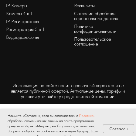
IP Камеры
Реквизиты
Камеры 4 в 1
Согласие обработки
персональных данных
IP Регистраторы
Политика
Регистраторы 5 в 1
конфиденциальности
Видеодомофоны
Пользовательское
соглашение
Информация на сайте носит справочный характер и не
является публичной офертой. Актуальные цены, тарифы и
условия уточняйте у представителей компании.
Нажмите «Согласен», если вы соглашаетесь с
Политикой
обработки cookie и ваших данных на сайте программным
средством Яндекс-Метрика, необходимых для аналитики.
Согласен
Запретить обработку cookie вы можете через браузер. Если